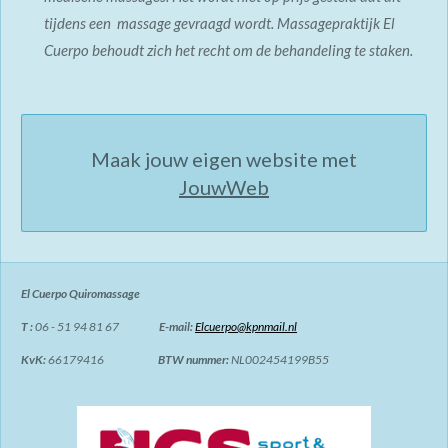
tijdens een massage gevraagd wordt. Massagepraktijk El
Cuerpo behoudt zich het recht om de behandeling te staken.
Maak jouw eigen website met
JouwWeb
El Cuerpo Quiromassage
T :
06 - 51 94 81 67
E-mail:
Elcuerpo@kpnmail.nl
KvK:
66179416
BTW nummer:
NL002454199B55