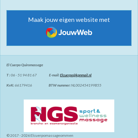
Maak jouw eigen website met
JouwWeb
El Cuerpo Quiromassage
T :
06 - 51 94 81 67
E-mail:
Elcuerpo@kpnmail.nl
KvK:
66179416
BTW nummer:
NL002454199B55
© 2017 - 2026 Elcuerpomassageommen