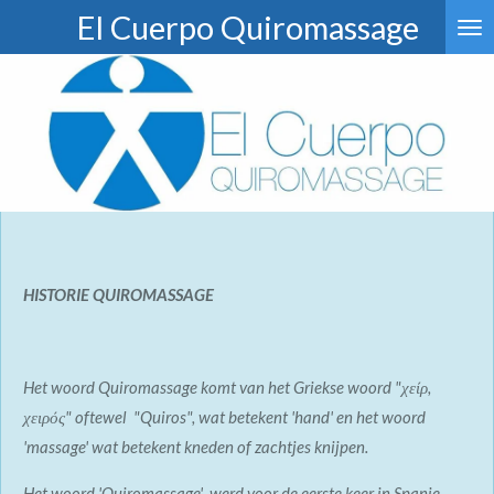
El Cuerpo Quiromassage
Ga
direct
naar
de
hoofdinhoud
HISTORIE QUIROMASSAGE
Het woord Quiromassage komt van het Griekse woord "χείρ,
χειρός" oftewel "Quiros", wat betekent 'hand' en het woord
'massage' wat betekent kneden of zachtjes knijpen.
Het woord 'Quiromassage' werd voor de eerste keer in Spanje