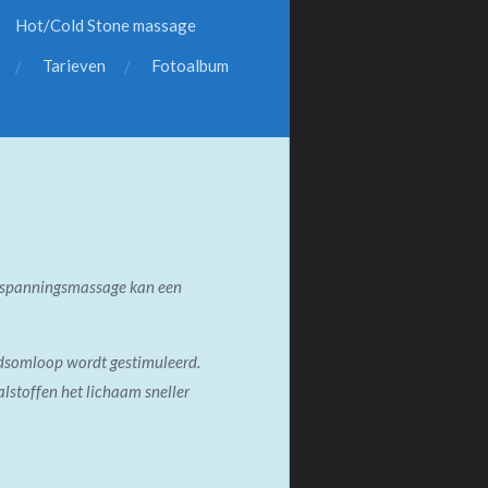
Hot/Cold Stone massage
Tarieven
Fotoalbum
ntspanningsmassage kan een
edsomloop wordt gestimuleerd.
lstoffen het lichaam sneller