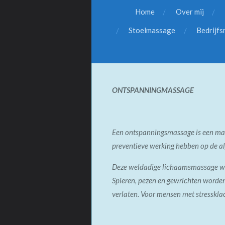
Home
Over mij
Stoelmassage
Bedrijf
ONTSPANNINGMASSAGE
Een ontspanningsmassage is een mas
preventieve werking hebben op de alg
Deze weldadige lichaamsmassage wer
Spieren, pezen en gewrichten worden
verlaten. Voor mensen met stresskla