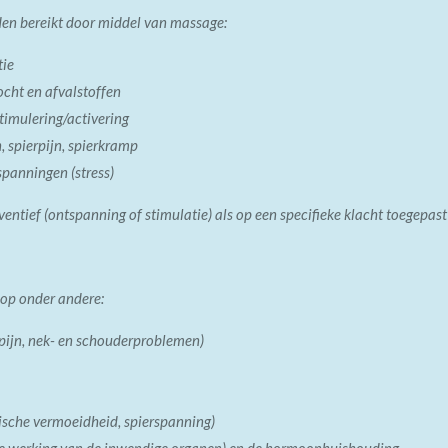
den bereikt door middel van massage:
tie
ocht en afvalstoffen
timulering/activering
, spierpijn, spierkramp
panningen (stress)
ntief (ontspanning of stimulatie) als op een specifieke klacht toegepas
 op onder andere:
pijn, nek- en schouderproblemen)
ische vermoeidheid, spierspanning)
de werking van de inwendige organen) en de hormoonhuishouding