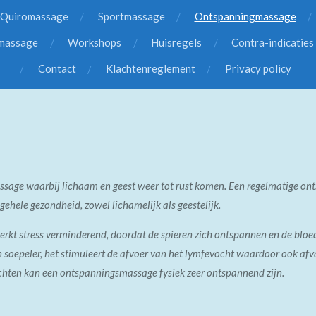
Quiromassage
Sportmassage
Ontspanningmassage
smassage
Workshops
Huisregels
Contra-indicaties
Contact
Klachtenreglement
Privacy policy
sage waarbij lichaam en geest weer tot rust komen. Een regelmatige o
ehele gezondheid, zowel lichamelijk als geestelijk.
kt stress verminderend, doordat de spieren zich ontspannen en de blo
 soepeler, het stimuleert de afvoer van het lymfevocht waardoor ook afva
chten kan een ontspanningsmassage fysiek zeer ontspannend zijn.